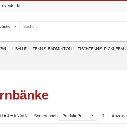
t-events.de
Suchen
nbänke
YBALL
BÄLLE
TENNIS
BADMINTON
TISCHTENNIS
PICKLEBAL
rnbänke
sse 1 – 8 von 8
Sortiert nach
Anzeige
Produkt Preis