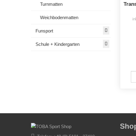
Tran
Turnmatten
Weichbodenmatten
in
Funsport
Schule + Kindergarten
Sho