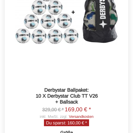
Derbystar Ballpaket:
10 X Derbystar Club TT V26
+ Ballsack
169,00 € *
329,00 € *
inkl. MwSt. zzgl.
Versandkosten
Du sparst:
160,00 € *
Größe