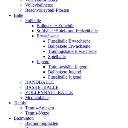
Volleyballnetze
Beachvolleyball-Pfosten
Bälle
Fußbälle
Ballnetze + Zubehör
Softbälle / Spiel- und Freizeitbälle
Erwachsene
Futsalbälle Erwachsene
Ballpakete Erwachsene
Trainingsbälle Erwachsene
Spielbälle
Jugend
Trainingsbälle Jugend
Ballpakete Jugend
Futsalbälle Jugend
HANDBÄLLE
BASKETBÄLLE
VOLLEYBALL-BÄLLE
Medizinbälle
Tennis
Tennis-Anlagen
Tennis-Netze
Badminton
Badmintonpfosten