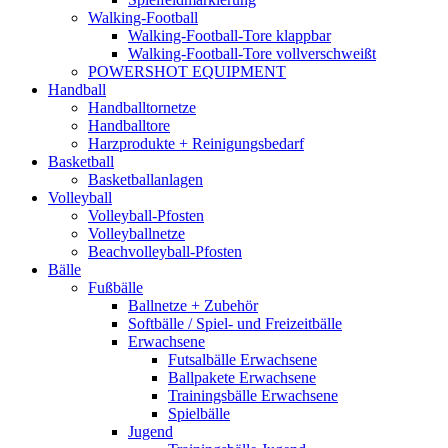
Walking-Football
Walking-Football-Tore klappbar
Walking-Football-Tore vollverschweißt
POWERSHOT EQUIPMENT
Handball
Handballtornetze
Handballtore
Harzprodukte + Reinigungsbedarf
Basketball
Basketballanlagen
Volleyball
Volleyball-Pfosten
Volleyballnetze
Beachvolleyball-Pfosten
Bälle
Fußbälle
Ballnetze + Zubehör
Softbälle / Spiel- und Freizeitbälle
Erwachsene
Futsalbälle Erwachsene
Ballpakete Erwachsene
Trainingsbälle Erwachsene
Spielbälle
Jugend