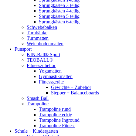
Sprungkästen 3-teilig
Sprungkästen 4-teilig
Sprungkästen 5-teilig
Sprungkästen 6-teilig
Schwebebalken
Turnbänke
Turnmatten
Weichbodenmatten
Funsport
KIN-Ball® Sport
TEQBALL®
Fitnesszubehör
Yogamatten
Gymnastikmatten
Fitnessgeräte
Gewichte + Zubehör
Stepper + Balanceboards
Smash Ball
Trampoline
Trampoline rund
Trampoline eckig
Trampoline Inground
Trampoline Fitness
Schule + Kindergarten