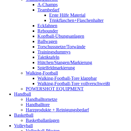
A-Champs
Teambedarf
Erste Hilfe Material
Trinkflaschen+Flaschenhalter
Eckfahnen
Rebounder
Kopfball-Übungsanlagen
Ballwagen
Torschussnetze/Torwände
Trainingsdummys
Taktiktafeln
Hütchen/Stangen/Markierung
Spielfeldmarkierung
Walking-Football
Walking-Football-Tore klappbar
Walking-Football-Tore vollverschweißt
POWERSHOT EQUIPMENT
Handball
Handballtornetze
Handballtore
Harzprodukte + Reinigungsbedarf
Basketball
Basketballanlagen
Volleyball
Volleyball-Pfosten