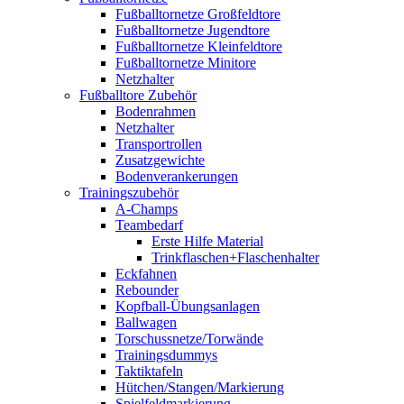
Fußballtornetze Großfeldtore
Fußballtornetze Jugendtore
Fußballtornetze Kleinfeldtore
Fußballtornetze Minitore
Netzhalter
Fußballtore Zubehör
Bodenrahmen
Netzhalter
Transportrollen
Zusatzgewichte
Bodenverankerungen
Trainingszubehör
A-Champs
Teambedarf
Erste Hilfe Material
Trinkflaschen+Flaschenhalter
Eckfahnen
Rebounder
Kopfball-Übungsanlagen
Ballwagen
Torschussnetze/Torwände
Trainingsdummys
Taktiktafeln
Hütchen/Stangen/Markierung
Spielfeldmarkierung