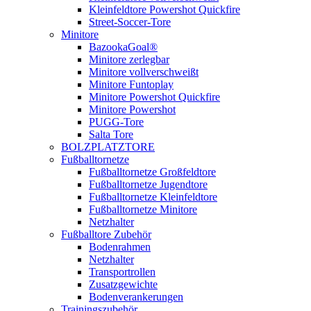
Kleinfeldtore Powershot Quickfire
Street-Soccer-Tore
Minitore
BazookaGoal®
Minitore zerlegbar
Minitore vollverschweißt
Minitore Funtoplay
Minitore Powershot Quickfire
Minitore Powershot
PUGG-Tore
Salta Tore
BOLZPLATZTORE
Fußballtornetze
Fußballtornetze Großfeldtore
Fußballtornetze Jugendtore
Fußballtornetze Kleinfeldtore
Fußballtornetze Minitore
Netzhalter
Fußballtore Zubehör
Bodenrahmen
Netzhalter
Transportrollen
Zusatzgewichte
Bodenverankerungen
Trainingszubehör