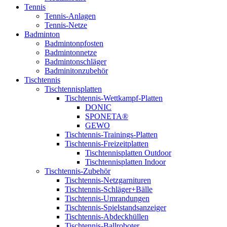
Tennis
Tennis-Anlagen
Tennis-Netze
Badminton
Badmintonpfosten
Badmintonnetze
Badmintonschläger
Badminitonzubehör
Tischtennis
Tischtennisplatten
Tischtennis-Wettkampf-Platten
DONIC
SPONETA®
GEWO
Tischtennis-Trainings-Platten
Tischtennis-Freizeitplatten
Tischtennisplatten Outdoor
Tischtennisplatten Indoor
Tischtennis-Zubehör
Tischtennis-Netzgarnituren
Tischtennis-Schläger+Bälle
Tischtennis-Umrandungen
Tischtennis-Spielstandsanzeiger
Tischtennis-Abdeckhüllen
Tischtennis-Ballroboter