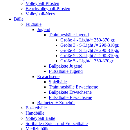
Volleyball-Pfosten
Beachvolleyball-Pfosten
Volleyball-Netze
Bälle
Fußbälle
Jugend
Trainingsbälle Jugend
Größe 4 - Light/= 350-370 gr.
Größe 3 - S-Light /= 290-310gr.
Größe 4 - S-Light /= 290-310gr.
Größe 5 - S-Light /= 290-310gr.
Größe 5 - Light/= 350-370gr.
Ballpakete Jugend
Futsalbälle Jugend
Erwachsene
Spielbälle
Trainingsbälle Erwachsene
Ballpakete Erwachsene
Futsalbälle Erwachsene
Ballnetze + Zubehör
Basketbälle
Handbälle
Volleyball-Bälle
Softbälle / Spiel- und Freizeitbälle
Medizinbälle