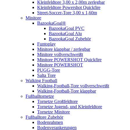
Kleinfeldtore 3,00 x 2,00m zerlegbar
Kleinfeldtore Powershot Quickfire
Street-Soccer-Tore 3,00 x 1,60m
Minitore
BazookaGoal®
BazookaGoal PVC
BazookaGoal Alu
BazookaGoal Zubehör
Funtoplay
Minitore klappbar / zerlegbar
Minitore vollverschweißt
Minitore POWERSHOT Quickfire
Minitore POWERSHOT
PUGG-Tore
Salta Tore
Walking Football
Walking-Football-Tore vollverschweißt
Walking-Football-Tore klappbar
Fußballtornetze
Tornetze Großfeldtore
Tornetze Jugend- und Kleinfeldtore
Tornetze Minitore
Fußballtore Zubehör
Bodenrahmen
Bodenverankerungen