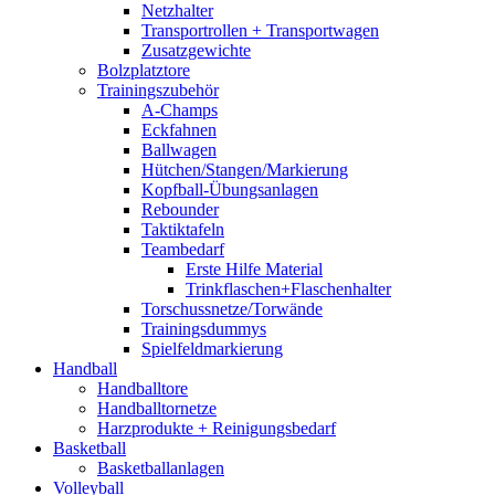
Netzhalter
Transportrollen + Transportwagen
Zusatzgewichte
Bolzplatztore
Trainingszubehör
A-Champs
Eckfahnen
Ballwagen
Hütchen/Stangen/Markierung
Kopfball-Übungsanlagen
Rebounder
Taktiktafeln
Teambedarf
Erste Hilfe Material
Trinkflaschen+Flaschenhalter
Torschussnetze/Torwände
Trainingsdummys
Spielfeldmarkierung
Handball
Handballtore
Handballtornetze
Harzprodukte + Reinigungsbedarf
Basketball
Basketballanlagen
Volleyball