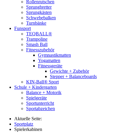
Rollenrutschen
Sprungbretter
Sprungkästen
Schwebebalken
Turnbänke
Funsport
TEQBALL®
Trampoline
Smash Ball
Fitnesszubehör
Gymnastikmatten
Yogamatten
Fitnessgeräte
Gewichte + Zubehör
Stepper + Balanceboards
KIN-Ball® Sport
Schule + Kindergarten
Balance + Motorik
Spielgeräte
Sportunterricht
Sportabzeichen
Aktuelle Seite:
Sportplatz
Spielerkabinen