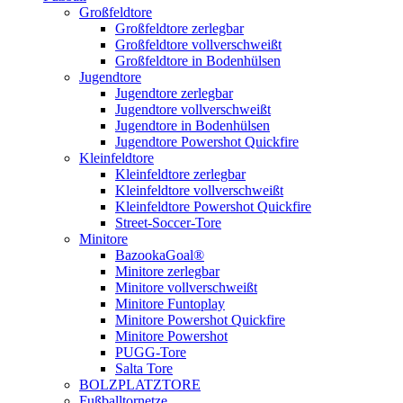
Großfeldtore
Großfeldtore zerlegbar
Großfeldtore vollverschweißt
Großfeldtore in Bodenhülsen
Jugendtore
Jugendtore zerlegbar
Jugendtore vollverschweißt
Jugendtore in Bodenhülsen
Jugendtore Powershot Quickfire
Kleinfeldtore
Kleinfeldtore zerlegbar
Kleinfeldtore vollverschweißt
Kleinfeldtore Powershot Quickfire
Street-Soccer-Tore
Minitore
BazookaGoal®
Minitore zerlegbar
Minitore vollverschweißt
Minitore Funtoplay
Minitore Powershot Quickfire
Minitore Powershot
PUGG-Tore
Salta Tore
BOLZPLATZTORE
Fußballtornetze