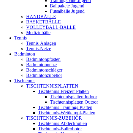
Trainingsbälle Jugend
Ballpakete Jugend
Futsalbälle Jugend
HANDBÄLLE
BASKETBÄLLE
VOLLEYBALL-BÄLLE
Medizinbälle
Tennis
Tennis-Anlagen
Tennis-Netze
Badminton
Badmintonpfosten
Badmintonnetze
Badmintonschläger
Badmintonzubehör
Tischtennis
TISCHTENNISPLATTEN
Tischtennis-Freizeit-Platten
Tischtennisplatten Indoor
Tischtennisplatten Outoor
Tischtennis-Trainings-Platten
Tischtennis-Wettkampf-Platten
TISCHTENNIS-ZUBEHÖR
Tischtennis-Abdeckhüllen
Tischtennis-Ballrobotor