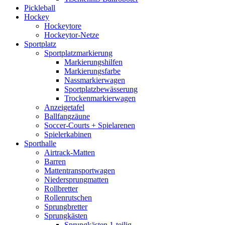
Pickleball
Hockey
Hockeytore
Hockeytor-Netze
Sportplatz
Sportplatzmarkierung
Markierungshilfen
Markierungsfarbe
Nassmarkierwagen
Sportplatzbewässerung
Trockenmarkierwagen
Anzeigetafel
Ballfangzäune
Soccer-Courts + Spielarenen
Spielerkabinen
Sporthalle
Airtrack-Matten
Barren
Mattentransportwagen
Niedersprungmatten
Rollbretter
Rollenrutschen
Sprungbretter
Sprungkästen
Sprungkästen 1-teilig