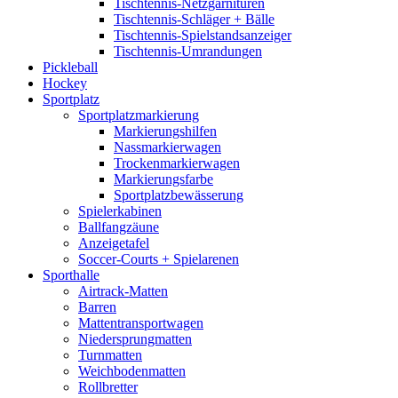
Tischtennis-Netzgarnituren
Tischtennis-Schläger + Bälle
Tischtennis-Spielstandsanzeiger
Tischtennis-Umrandungen
Pickleball
Hockey
Sportplatz
Sportplatzmarkierung
Markierungshilfen
Nassmarkierwagen
Trockenmarkierwagen
Markierungsfarbe
Sportplatzbewässerung
Spielerkabinen
Ballfangzäune
Anzeigetafel
Soccer-Courts + Spielarenen
Sporthalle
Airtrack-Matten
Barren
Mattentransportwagen
Niedersprungmatten
Turnmatten
Weichbodenmatten
Rollbretter