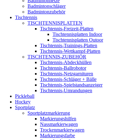
Badmintonnetze
Badmintonschläger
Badmintonzubehör
Tischtennis
TISCHTENNISPLATTEN
Tischtennis-Freizeit-Platten
Tischtennisplatten Indoor
Tischtennisplatten Outoor
Tischtennis-Trainings-Platten
Tischtennis-Wettkampf-Platten
TISCHTENNIS-ZUBEHÖR
Tischtennis-Abdeckhüllen
Tischtennis-Ballrobotor
Tischtennis-Netzgarnituren
Tischtennis-Schläger + Bälle
Tischtennis-Spielstandsanzeiger
Tischtennis-Umrandungen
Pickleball
Hockey
Sportplatz
Sportplatzmarkierung
Markierungshilfen
Nassmarkierwagen
Trockenmarkierwagen
Markierungsfarbe