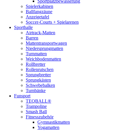
Sportplatzbewässerung
Spielerkabinen
Ballfangzäune
Anzeigetafel
Soccer-Courts + Spielarenen
Sporthalle
Airtrack-Matten
Barren
Mattentransportwagen
Niedersprungmatten
Turnmatten
Weichbodenmatten
Rollbretter
Rollenrutschen
Sprungbretter
Sprungkästen
Schwebebalken
Turnbänke
Funsport
TEQBALL®
Trampoline
Smash Ball
Fitnesszubehör
Gymnastikmatten
Yogamatten