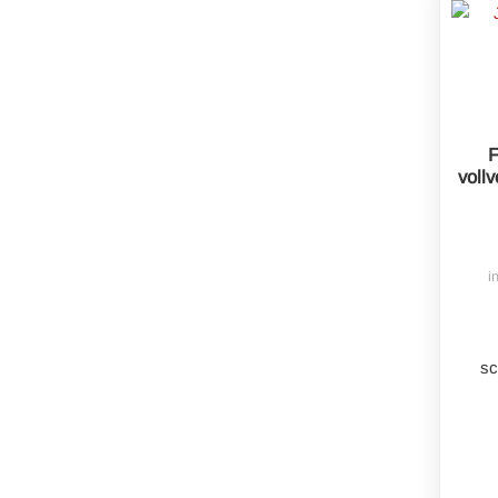
F
voll
i
sc