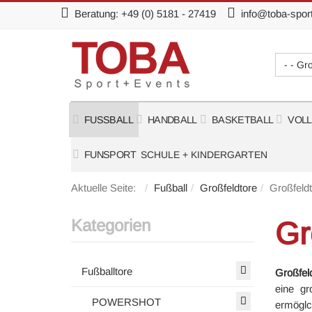
Beratung:
+49 (0) 5181 - 27419
info@toba-spor
- - G
FUSSBALL
HANDBALL
BASKETBALL
VOL
FUNSPORT
SCHULE + KINDERGARTEN
Aktuelle Seite:
Fußball
Großfeldtore
Großfeldt
Kategorien
Gr
Fußballtore
Großfel
eine g
POWERSHOT
ermöglc