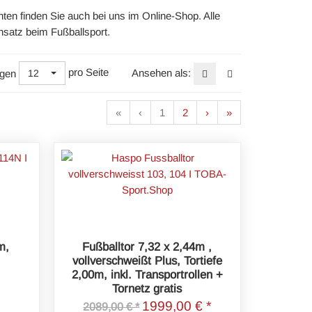
ten finden Sie auch bei uns im Online-Shop. Alle
insatz beim Fußballsport.
pro Seite
Ansehen als:
gen
12
«
‹
1
2
›
»
m,
Fußballtor 7,32 x 2,44m ,
vollverschweißt Plus, Tortiefe
2,00m, inkl. Transportrollen +
Tornetz gratis
1999,00 € *
2089,00 € *