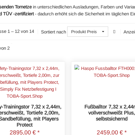
senden Tornetze
in unterschiedlichen Ausladungen, Farben und Varian
d TÜV -zertifiziert
- dadurch erhöht sich die Sicherheit im täglichen E
sse 1 – 12 von 14
Sortiert nach
Anzei
Produkt Preis
von 2
y-Trainingstor 7,32 x 2,44m,
Fußballtor 7,32 x 2,44
verschweißt, Tortiefe 2,00m,
vollverschweißt Plus,
Sandbefüllung, mit Players
selbstsichernd
Protect
2895,00 € *
2459,00 € *