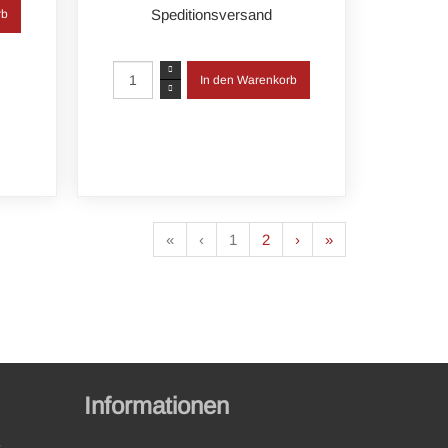
Speditionsversand
«
‹
1
2
›
»
Informationen