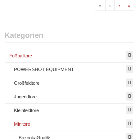
«
‹
›
»
Kategorien
Fußballtore
POWERSHOT EQUIPMENT
Großfeldtore
Jugendtore
Kleinfeldtore
Minitore
BazookaGoal®