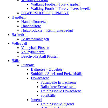
Walking-Football-Tore klappbar
Walking-Football-Tore vollverschweißt
POWERSHOT EQUIPMENT
Handball
Handballtornetze
Handballtore
Harzprodukte + Reinigungsbedarf
Basketball
Basketballanlagen
Volleyball
Volleyball-Pfosten
Volleyballnetze
Beachvolleyball-Pfosten
Bälle
Fußbälle
Ballnetze + Zubehör
Softbälle / Spiel- und Freizeitbälle
Erwachsene
Futsalbälle Erwachsene
Ballpakete Erwachsene
Trainingsbälle Erwachsene
Spielbälle
Jugend
Trainingsbälle Jugend