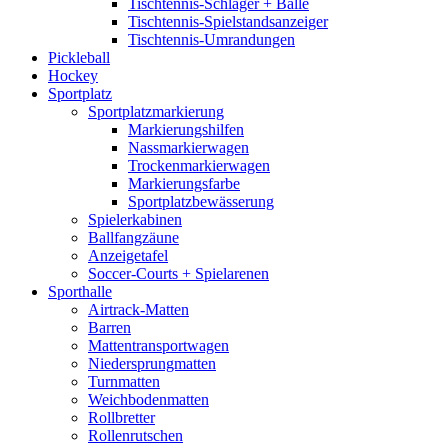
Tischtennis-Schläger + Bälle
Tischtennis-Spielstandsanzeiger
Tischtennis-Umrandungen
Pickleball
Hockey
Sportplatz
Sportplatzmarkierung
Markierungshilfen
Nassmarkierwagen
Trockenmarkierwagen
Markierungsfarbe
Sportplatzbewässerung
Spielerkabinen
Ballfangzäune
Anzeigetafel
Soccer-Courts + Spielarenen
Sporthalle
Airtrack-Matten
Barren
Mattentransportwagen
Niedersprungmatten
Turnmatten
Weichbodenmatten
Rollbretter
Rollenrutschen