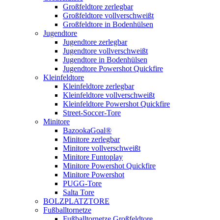
Großfeldtore zerlegbar
Großfeldtore vollverschweißt
Großfeldtore in Bodenhülsen
Jugendtore
Jugendtore zerlegbar
Jugendtore vollverschweißt
Jugendtore in Bodenhülsen
Jugendtore Powershot Quickfire
Kleinfeldtore
Kleinfeldtore zerlegbar
Kleinfeldtore vollverschweißt
Kleinfeldtore Powershot Quickfire
Street-Soccer-Tore
Minitore
BazookaGoal®
Minitore zerlegbar
Minitore vollverschweißt
Minitore Funtoplay
Minitore Powershot Quickfire
Minitore Powershot
PUGG-Tore
Salta Tore
BOLZPLATZTORE
Fußballtornetze
Fußballtornetze Großfeldtore