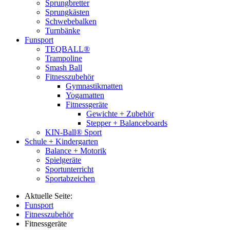
Sprungbretter
Sprungkästen
Schwebebalken
Turnbänke
Funsport
TEQBALL®
Trampoline
Smash Ball
Fitnesszubehör
Gymnastikmatten
Yogamatten
Fitnessgeräte
Gewichte + Zubehör
Stepper + Balanceboards
KIN-Ball® Sport
Schule + Kindergarten
Balance + Motorik
Spielgeräte
Sportunterricht
Sportabzeichen
Aktuelle Seite:
Funsport
Fitnesszubehör
Fitnessgeräte