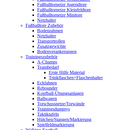
Fußballtornetze Jugendtore
Fußballtornetze Kleinfeldtore
Fußballtornetze Minitore
Netzhalter
Fußballtore Zubehör
Bodenrahmen
Netzhalter
Transportrollen
Zusatzgewichte
Bodenverankerungen
Trainingszubehör
A-Champs
Teambedarf
Erste Hilfe Material
Trinkflaschen+Flaschenhalter
Eckfahnen
Rebounder
Kopfball-Übungsanlagen
Ballwagen
Torschussnetze/Torwände
Trainingsdummys
Taktiktafeln
Hütchen/Stangen/Markierung
Spielfeldmarkierung
Walking-Football