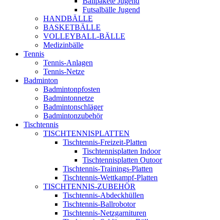
Ballpakete Jugend
Futsalbälle Jugend
HANDBÄLLE
BASKETBÄLLE
VOLLEYBALL-BÄLLE
Medizinbälle
Tennis
Tennis-Anlagen
Tennis-Netze
Badminton
Badmintonpfosten
Badmintonnetze
Badmintonschläger
Badmintonzubehör
Tischtennis
TISCHTENNISPLATTEN
Tischtennis-Freizeit-Platten
Tischtennisplatten Indoor
Tischtennisplatten Outoor
Tischtennis-Trainings-Platten
Tischtennis-Wettkampf-Platten
TISCHTENNIS-ZUBEHÖR
Tischtennis-Abdeckhüllen
Tischtennis-Ballrobotor
Tischtennis-Netzgarnituren